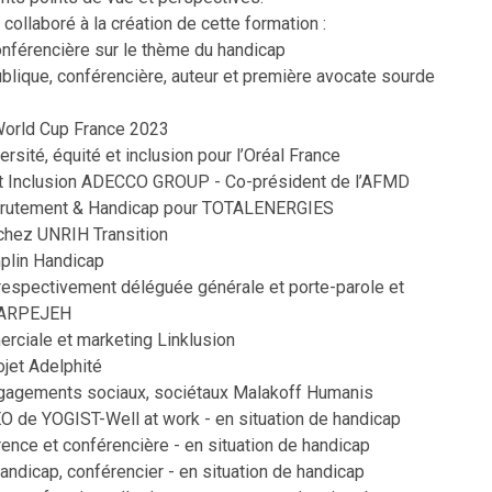
collaboré à la création de cette formation :
onférencière sur le thème du handicap
publique, conférencière, auteur et première avocate sourde
 World Cup France 2023
rsité, équité et inclusion pour l’Oréal France
é et Inclusion ADECCO GROUP - Co-président de l’AFMD
Recrutement & Handicap pour TOTALENERGIES
s chez UNRIH Transition
mplin Handicap
 respectivement déléguée générale et porte-parole et
d’ARPEJEH
rciale et marketing Linklusion
ojet Adelphité
engagements sociaux, sociétaux Malakoff Humanis
CEO de YOGIST-Well at work - en situation de handicap
rence et conférencière - en situation de handicap
andicap, conférencier - en situation de handicap