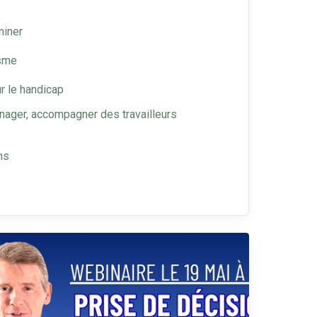
miner
isme
r le handicap
anager, accompagner des travailleurs
ns